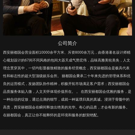
公司简介
西安丽都国会营业面积10000余平方米、斥资8000余万元，由香港著名设计师精
心规划设计的67间不同风格的包间大器天成气势宏伟，品味高雅美轮美奂，人文
理念贯穿其中，一切均彰显极致精致的服务经营概念，西安丽都国会是极具代表
性和标志性的超大型顶级娱乐会所。 丽都国会秉承二十年来先进的管理体系和优
良的运营模式，发扬团队协作精神，积极开拓市场满足客户需求；西安丽都国会
品质服务体贴入微，人文关怀体现价值所在。 。 在西安丽都国会优雅的服务，是
一种自信的绽放，通过点滴的细节，成就一种返璞归真的真诚。浸润于骨髓中的
高贵，西安丽都国会在瞬间释放出绝美的光华。有心的品质，才会有新的服务。
在丽都国会，真正让你不能释怀的是环境和服务的默契绝配。