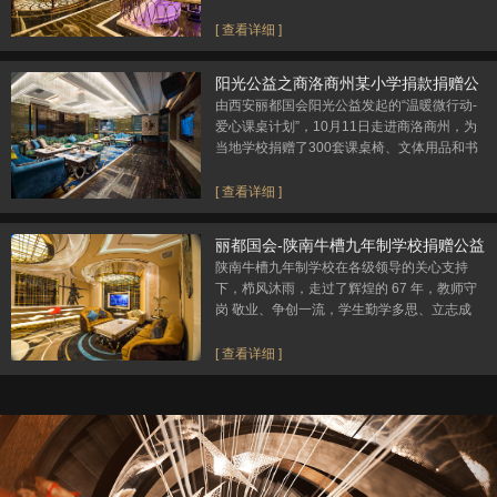
部门定性为百年一遇的特大暴雨。特大暴雨期
间，县城大理河段流量达到3400立方米/秒
[ 查看详细 ]
（警戒流量1784立方米/秒）。
阳光公益之商洛商州某小学捐款捐赠公
益活动
由西安丽都国会阳光公益发起的“温暖微行动-
爱心课桌计划”，10月11日走进商洛商州，为
当地学校捐赠了300套课桌椅、文体用品和书
籍，用以改善瑶乡学子学习环境。
[ 查看详细 ]
丽都国会-陕南牛槽九年制学校捐赠公益
活动
陕南牛槽九年制学校在各级领导的关心支持
下，栉风沐雨，走过了辉煌的 67 年，教师守
岗 敬业、争创一流，学生勤学多思、立志成
才，教育教学取得了取得了令人瞩目的 成绩。
多次被评为县教育教学工作先进单位，2003
[ 查看详细 ]
年、2005 年两次被评为“进集体”，2008年11
月被评为县级教学示范学校，丽都国会捐赠的
体育器材无疑是锦上添花。