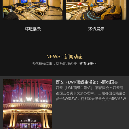
环境展示
环境展示
NEWS - 新闻动态
天然植物萃取，绽放肌肤の美 |
查看详细<<
西安（LWK顶级生活馆）-丽都国会
西安（LWK顶级生活馆）-丽都国会 ~ 西安丽
都国会会员卡火热办理中........ 丽都国会限量会
员卡3W送3W， 丽都国会限量会员卡5W送5W
丽都国会限量会员卡10W送10W 丽都国会会
员办理专线：13991118133