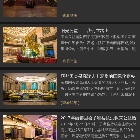
[ 查看详细 ]
阳光公益——我们在路上
阳光公益是陕西阳光丽都投资控股集团公司董
事长白绍俊先生发起，陕西阳光丽都投资控股
集团公司下属各个企业积极参与，全体员工热
情响应的全公益项目。阳光公益的是以企业带
头示范
[ 查看详细 ]
丽都国会是高端人士聚集的国际化商务
私人会所
丽都国会是高端人士聚集的国际化商务私人会
所。隐逸在西安这片热闹的城市一角，丽都国
会独享着固有的静谧与悠然。十余年来积淀下
的良好环境与配套设施，为会员们提供了最佳
[ 查看详细 ]
的宴请、娱乐休闲和社交选择。
2017年丽都国会子洲县抗洪救灾公益活
动
2017年7月25日20时，子洲县持续发生特大降
雨。截止26日早7时，县城降雨量达到203.9
毫米，周家硷镇降雨量达到215毫米，被水利