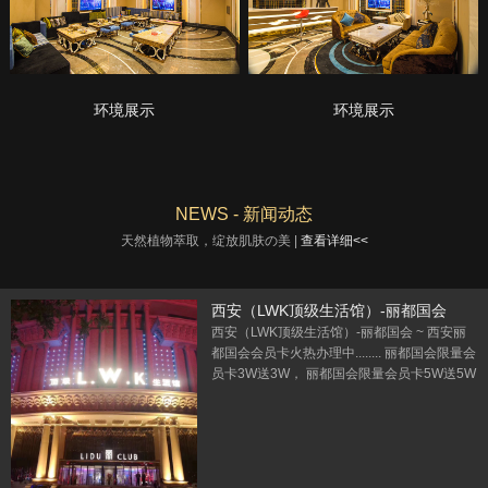
环境展示
环境展示
NEWS - 新闻动态
天然植物萃取，绽放肌肤の美 |
查看详细<<
西安（LWK顶级生活馆）-丽都国会
西安（LWK顶级生活馆）-丽都国会 ~ 西安丽
都国会会员卡火热办理中........ 丽都国会限量会
员卡3W送3W， 丽都国会限量会员卡5W送5W
丽都国会限量会员卡10W送10W 丽都国会会
员办理专线：13991118133