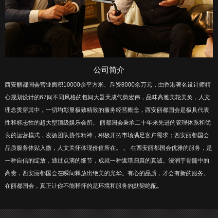
公司简介
西安丽都国会营业面积10000余平方米、斥资8000余万元，由香港著名设计师精
心规划设计的67间不同风格的包间大器天成气势宏伟，品味高雅美轮美奂，人文
理念贯穿其中，一切均彰显极致精致的服务经营概念，西安丽都国会是极具代表
性和标志性的超大型顶级娱乐会所。 丽都国会秉承二十年来先进的管理体系和优
良的运营模式，发扬团队协作精神，积极开拓市场满足客户需求；西安丽都国会
品质服务体贴入微，人文关怀体现价值所在。 。 在西安丽都国会优雅的服务，是
一种自信的绽放，通过点滴的细节，成就一种返璞归真的真诚。浸润于骨髓中的
高贵，西安丽都国会在瞬间释放出绝美的光华。有心的品质，才会有新的服务。
在丽都国会，真正让你不能释怀的是环境和服务的默契绝配。