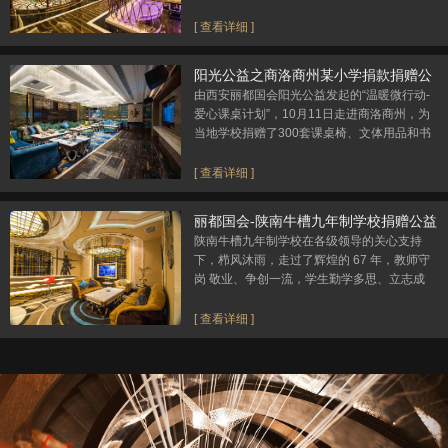
部门定性为百年一遇的特大暴雨。特大暴雨期
间，县城大理河段流量达到3400立方米/秒
[ 查看详细 ]
（警戒流量1784立方米/秒）。
阳光公益之商洛商州某小学捐款捐赠公
益活动
由西安丽都国会阳光公益发起的“温暖微行动-
爱心课桌计划”，10月11日走进商洛商州，为
当地学校捐赠了300套课桌椅、文体用品和书
籍，用以改善瑶乡学子学习环境。
[ 查看详细 ]
丽都国会-陕南牛槽九年制学校捐赠公益
活动
陕南牛槽九年制学校在各级领导的关心支持
下，栉风沐雨，走过了辉煌的 67 年，教师守
岗 敬业、争创一流，学生勤学多思、立志成
才，教育教学取得了取得了令人瞩目的 成绩。
多次被评为县教育教学工作先进单位，2003
[ 查看详细 ]
年、2005 年两次被评为“进集体”，2008年11
月被评为县级教学示范学校，丽都国会捐赠的
体育器材无疑是锦上添花。